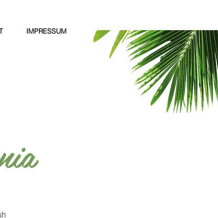
T
IMPRESSUM
nia
sh