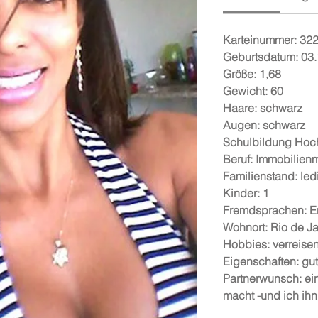
Karteinummer:
32
Geburtsdatum:
03.
Größe:
1,68
Gewicht:
60
Haare:
schwarz
Augen:
schwarz
Schulbildung
Hoc
Beruf:
Immobilienm
Familienstand:
led
Kinder:
1
Fremdsprachen:
E
Wohnort:
Rio de Ja
Hobbies:
verreisen
Eigenschaften:
gut
Partnerwunsch:
ei
macht -und ich ihn