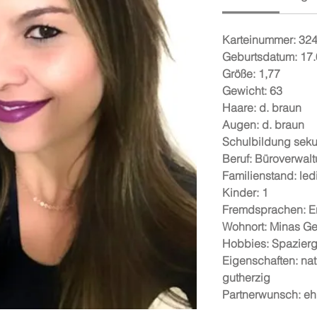
Karteinummer:
32
Geburtsdatum:
17.
Größe:
1,77
Gewicht:
63
Haare:
d. braun
Augen:
d. braun
Schulbildung
seku
Beruf:
Büroverwal
Familienstand:
led
Kinder:
1
Fremdsprachen:
E
Wohnort:
Minas Ge
Hobbies:
Spazierg
Eigenschaften:
nat
gutherzig
Partnerwunsch:
eh