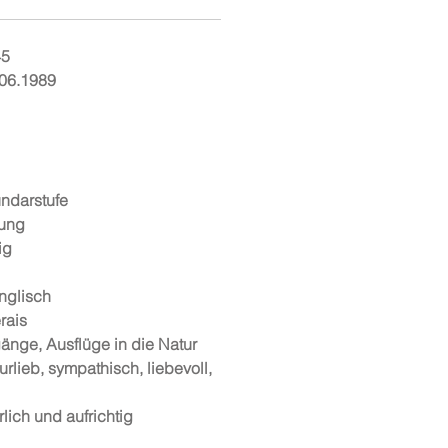
45
06.1989
ndarstufe
tung
ig
nglisch
rais
änge, Ausflüge in die Natur
urlieb, sympathisch, liebevoll,
rlich und aufrichtig