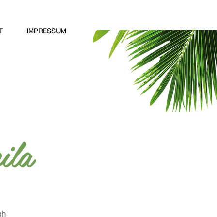
T
IMPRESSUM
ila
sh