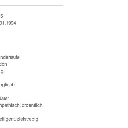
15
01.1994
ndarstufe
ion
ig
nglisch
eater
pathisch, ordentlich,
telligent, zielstrebig