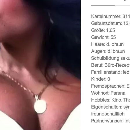
Karteinummer:
31
Geburtsdatum:
13.
Größe:
1,65
Gewicht:
55
Haare:
d. braun
Augen:
d. braun
Schulbildung
seku
Beruf:
Büro-Rezept
Familienstand:
led
Kinder:
0
Fremdsprachen:
E
Wohnort:
Parana
Hobbies:
Kino, Th
Eigenschaften:
sym
freundschaftlich
Partnerwunsch:
in