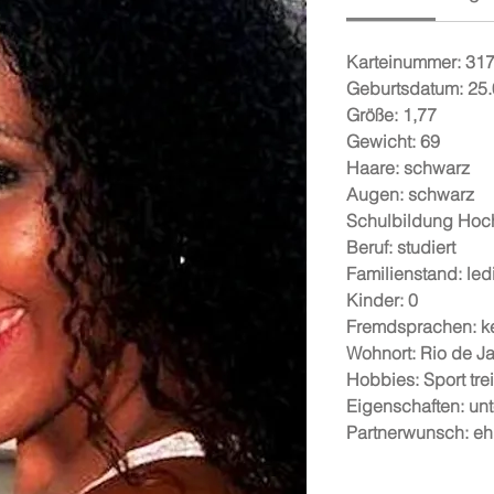
Karteinummer:
31
Geburtsdatum:
25.
Größe:
1,77
Gewicht:
69
Haare:
schwarz
Augen:
schwarz
Schulbildung
Hoc
Beruf:
studiert
Familienstand:
led
Kinder:
0
Fremdsprachen:
k
Wohnort:
Rio de Ja
Hobbies:
Sport tre
Eigenschaften:
unt
Partnerwunsch:
eh