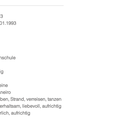
73
01.1993
hschule
ig
eine
neiro
iben, Strand, verreisen, tanzen
erhaltsam, liebevoll, aufrichtig
rlich, aufrichtig