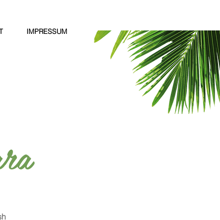
T
IMPRESSUM
ra
sh