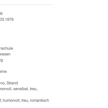
98
03.1978
hschule
lwesen
ig
eine
ino, Strand
orvoll, sensibel, treu,
if, humorvoll, treu, romantisch