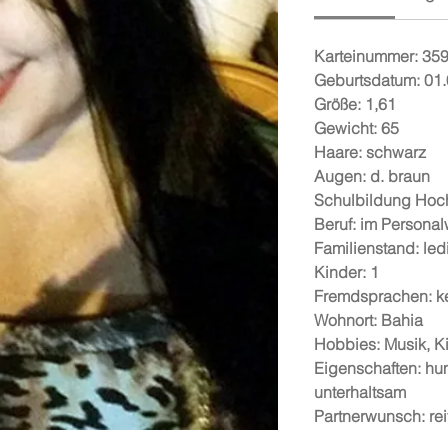
Karteinummer:
35
Geburtsdatum:
01.
Größe:
1,61
Gewicht:
65
Haare:
schwarz
Augen:
d. braun
Schulbildung
Hoc
Beruf:
im Persona
Familienstand:
led
Kinder:
1
Fremdsprachen:
k
Wohnort:
Bahia
Hobbies:
Musik, K
Eigenschaften:
hum
unterhaltsam
Partnerwunsch:
re