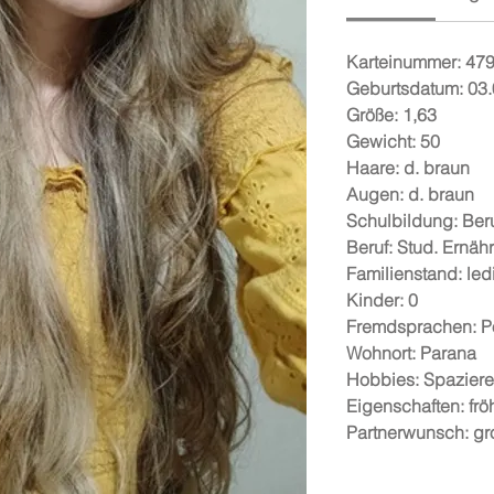
Karteinummer: 47
Geburtsdatum: 03
Größe: 1,63
Gewicht: 50
Haare: d. braun
Augen: d. braun
Schulbildung: Ber
Beruf: Stud. Ernäh
Familienstand: led
Kinder: 0
Fremdsprachen: P
Wohnort: Parana
Hobbies: Spaziere
Eigenschaften: fröh
Partnerwunsch: groß