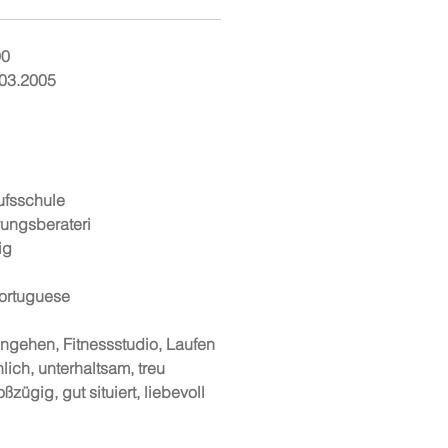
90
.03.2005
ufsschule
rungsberateri
ig
ortuguese
ngehen, Fitnessstudio, Laufen
lich, unterhaltsam, treu
zügig, gut situiert, liebevoll