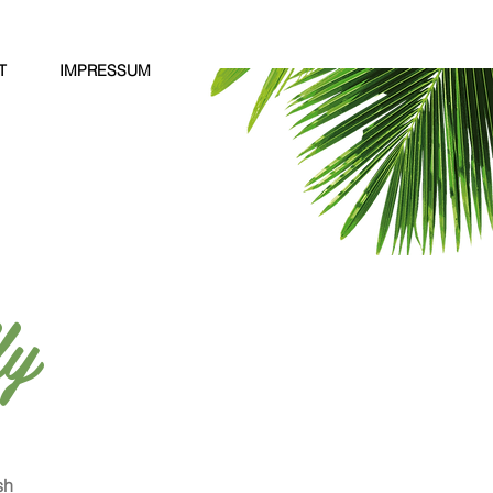
T
IMPRESSUM
ly
sh