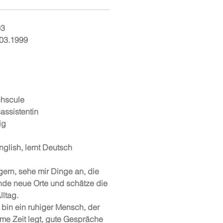
93
.03.1999
chscule
assistentin
ig
glish, lernt Deutsch
gern, sehe mir Dinge an, die
unde neue Orte und schätze die
lltag.
 bin ein ruhiger Mensch, der
me Zeit legt, gute Gespräche