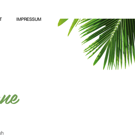
T
IMPRESSUM
ne
sh