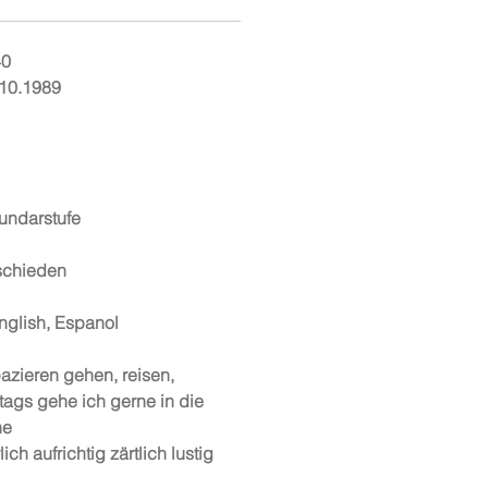
40
.10.1989
undarstufe
schieden
glish, Espanol
azieren gehen, reisen,
ntags gehe ich gerne in die
he
ich aufrichtig zärtlich lustig