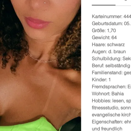
Karteinummer: 44
Geburtsdatum: 05
Größe: 1,70
Gewicht: 64
Haare: schwarz
Augen: d. braun
Schulbildung: Sek
Beruf: selbständig
Familienstand: ge
Kinder: 1
Fremdsprachen: En
Wohnort: Bahia
Hobbies: lesen, sp
fitnessstudio, son
evangelische kirc
Eigenschaften: ehrl
und freundlich