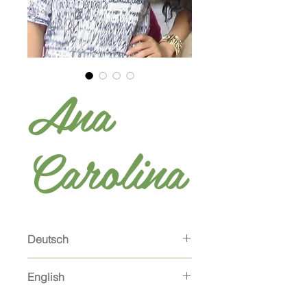
Ana
Carolina
Deutsch
Karteinummer:
3358
English
Geburtsdatum:
10.04.1983
Größe:
1,71
Karteinummer:
3358