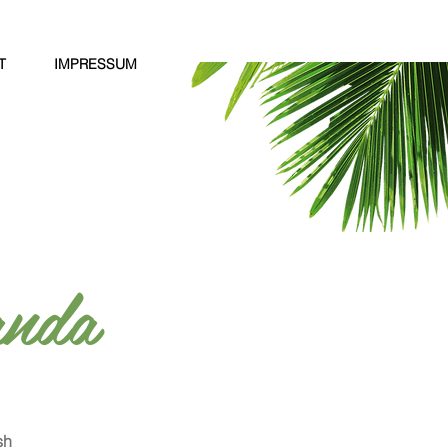
T
IMPRESSUM
nda
sh