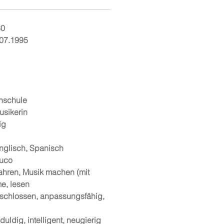
80
07.1995
hschule
usikerin
ig
nglisch, Spanisch
uco
ahren, Musik machen (mit
e, lesen
tschlossen, anpassungsfähig,
duldig, intelligent, neugierig