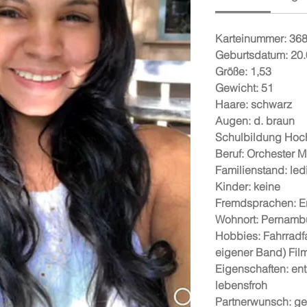
Karteinummer:
36
Geburtsdatum:
20.
Größe:
1,53
Gewicht:
51
Haare:
schwarz
Augen:
d. braun
Schulbildung
Hoc
Beruf:
Orchester M
Familienstand:
led
Kinder:
keine
Fremdsprachen:
E
Wohnort:
Pernamb
Hobbies:
Fahrradf
eigener Band) Film
Eigenschaften:
en
lebensfroh
Partnerwunsch:
ge