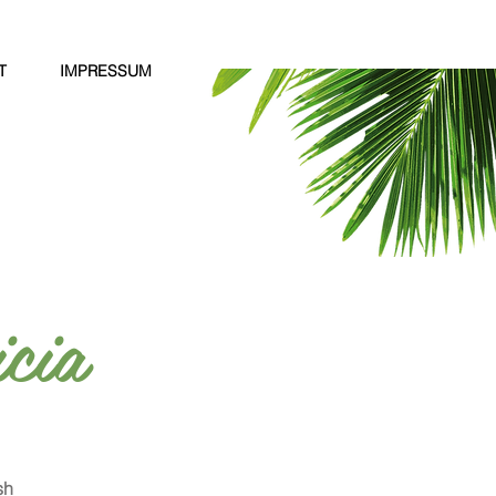
T
IMPRESSUM
cia
sh