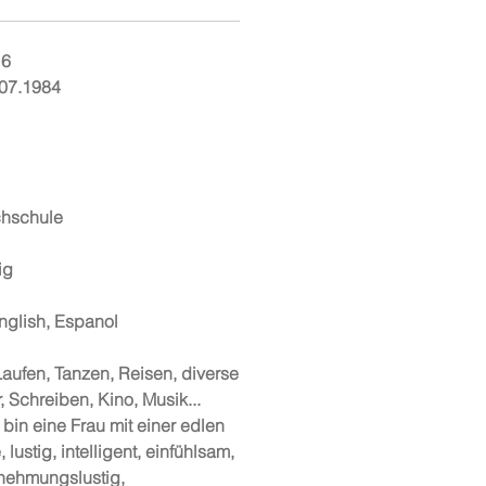
16
07.1984
hschule
ig
nglish, Espanol
Laufen, Tanzen, Reisen, diverse
r,
Schreiben, Kino, Musik...
 bin eine Frau mit einer edlen
 lustig,
intelligent, einfühlsam,
rnehmungslustig,